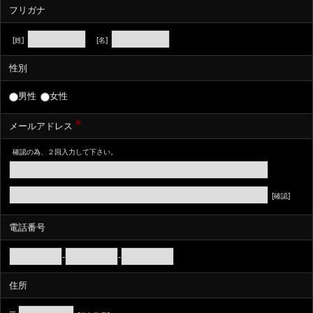
フリガナ
[姓]
[名]
性別
男性
女性
*
メールアドレス
確認の為、２回入力して下さい。
[確認]
電話番号
-
-
住所